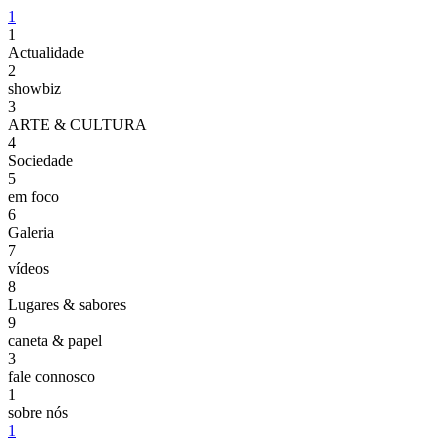
1
1
Actualidade
2
showbiz
3
ARTE & CULTURA
4
Sociedade
5
em foco
6
Galeria
7
vídeos
8
Lugares & sabores
9
caneta & papel
3
fale connosco
1
sobre nós
1