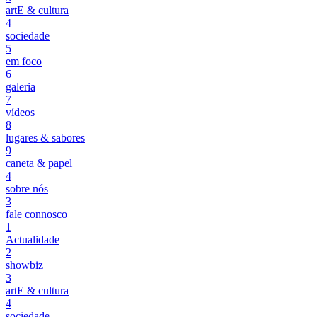
artE & cultura
4
sociedade
5
em foco
6
galeria
7
vídeos
8
lugares & sabores
9
caneta & papel
4
sobre nós
3
fale connosco
1
Actualidade
2
showbiz
3
artE & cultura
4
sociedade