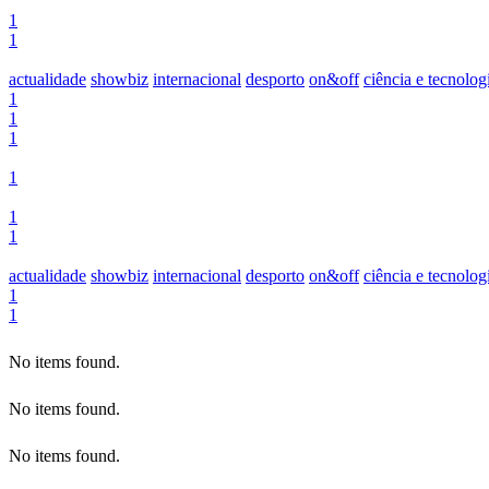
1
1
actualidade
showbiz
internacional
desporto
on&off
ciência e tecnolog
1
1
1
1
1
1
actualidade
showbiz
internacional
desporto
on&off
ciência e tecnolog
1
1
No items found.
No items found.
No items found.