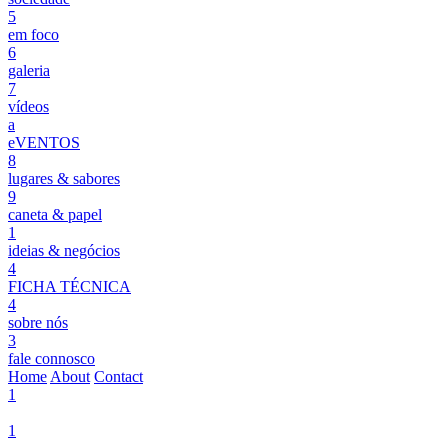
5
em foco
6
galeria
7
vídeos
a
eVENTOS
8
lugares & sabores
9
caneta & papel
1
ideias & negócios
4
FICHA TÉCNICA
4
sobre nós
3
fale connosco
Home
About
Contact
1
1