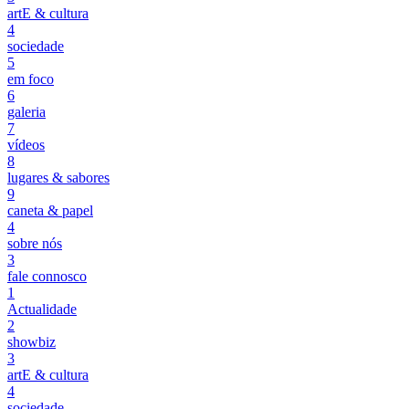
artE & cultura
4
sociedade
5
em foco
6
galeria
7
vídeos
8
lugares & sabores
9
caneta & papel
4
sobre nós
3
fale connosco
1
Actualidade
2
showbiz
3
artE & cultura
4
sociedade