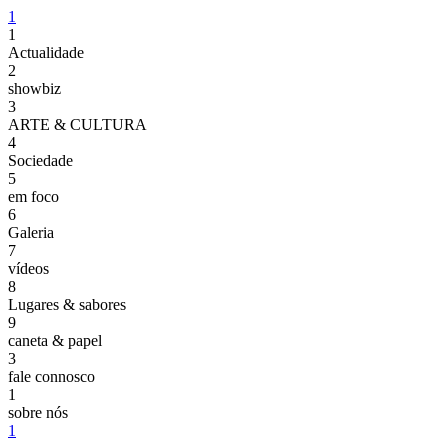
1
1
Actualidade
2
showbiz
3
ARTE & CULTURA
4
Sociedade
5
em foco
6
Galeria
7
vídeos
8
Lugares & sabores
9
caneta & papel
3
fale connosco
1
sobre nós
1