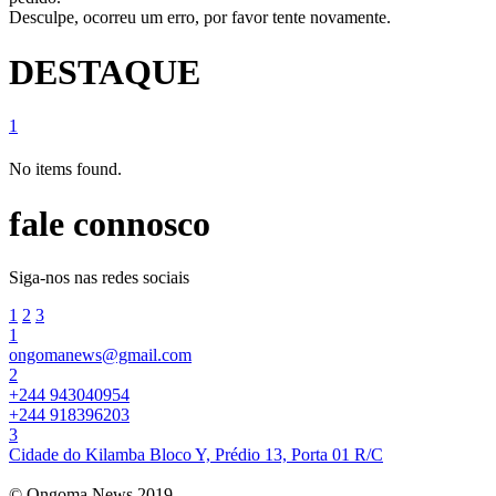
Desculpe, ocorreu um erro, por favor tente novamente.
DESTAQUE
1
No items found.
fale connosco
Siga-nos nas redes sociais
1
2
3
1
ongomanews@gmail.com
2
+244 943040954
+244 918396203
3
Cidade do Kilamba Bloco Y, Prédio 13, Porta 01 R/C
© Ongoma News 2019.