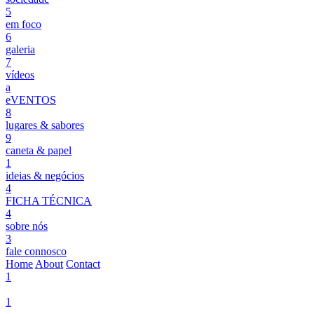
5
em foco
6
galeria
7
vídeos
a
eVENTOS
8
lugares & sabores
9
caneta & papel
1
ideias & negócios
4
FICHA TÉCNICA
4
sobre nós
3
fale connosco
Home
About
Contact
1
1