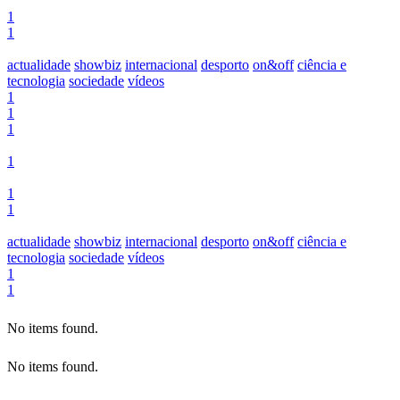
1
1
actualidade
showbiz
internacional
desporto
on&off
ciência e
tecnologia
sociedade
vídeos
1
1
1
1
1
1
actualidade
showbiz
internacional
desporto
on&off
ciência e
tecnologia
sociedade
vídeos
1
1
No items found.
No items found.