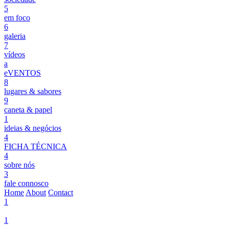
5
em foco
6
galeria
7
vídeos
a
eVENTOS
8
lugares & sabores
9
caneta & papel
1
ideias & negócios
4
FICHA TÉCNICA
4
sobre nós
3
fale connosco
Home
About
Contact
1
1