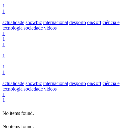
1
1
actualidade
showbiz
internacional
desporto
on&off
ciência e
tecnologia
sociedade
vídeos
1
1
1
1
1
1
actualidade
showbiz
internacional
desporto
on&off
ciência e
tecnologia
sociedade
vídeos
1
1
No items found.
No items found.