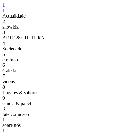
1
1
Actualidade
2
showbiz
3
ARTE & CULTURA
4
Sociedade
5
em foco
6
Galeria
7
vídeos
8
Lugares & sabores
9
caneta & papel
3
fale connosco
1
sobre nós
1