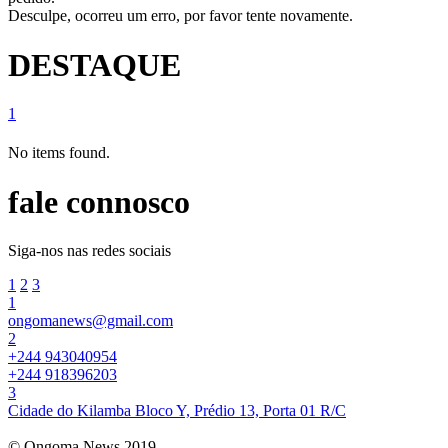
Desculpe, ocorreu um erro, por favor tente novamente.
DESTAQUE
1
No items found.
fale connosco
Siga-nos nas redes sociais
1
2
3
1
ongomanews@gmail.com
2
+244 943040954
+244 918396203
3
Cidade do Kilamba Bloco Y, Prédio 13, Porta 01 R/C
© Ongoma News 2019.