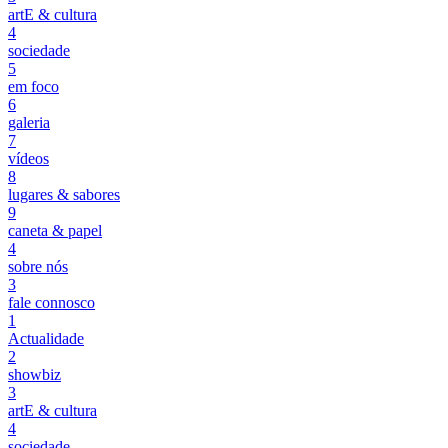
artE & cultura
4
sociedade
5
em foco
6
galeria
7
vídeos
8
lugares & sabores
9
caneta & papel
4
sobre nós
3
fale connosco
1
Actualidade
2
showbiz
3
artE & cultura
4
sociedade