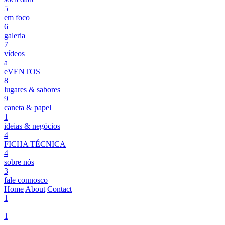
5
em foco
6
galeria
7
vídeos
a
eVENTOS
8
lugares & sabores
9
caneta & papel
1
ideias & negócios
4
FICHA TÉCNICA
4
sobre nós
3
fale connosco
Home
About
Contact
1
1