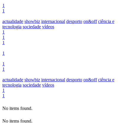
1
1
actualidade
showbiz
internacional
desporto
on&off
ciência e
tecnologia
sociedade
vídeos
1
1
1
1
1
1
actualidade
showbiz
internacional
desporto
on&off
ciência e
tecnologia
sociedade
vídeos
1
1
No items found.
No items found.