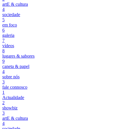
artE & cultura
4
sociedade
5
em foco
6
galeria
7
vídeos
8
lugares & sabores
9
caneta & papel
4
sobre nós
3
fale connosco
1
Actualidade
2
showbiz
3
artE & cultura
4
sociedade