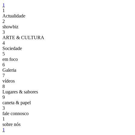
1
1
Actualidade
2
showbiz
3
ARTE & CULTURA
4
Sociedade
5
em foco
6
Galeria
7
vídeos
8
Lugares & sabores
9
caneta & papel
3
fale connosco
1
sobre nós
1