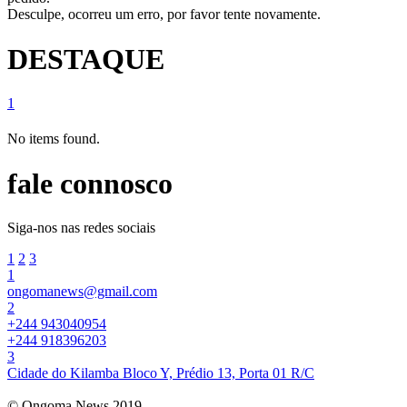
Desculpe, ocorreu um erro, por favor tente novamente.
DESTAQUE
1
No items found.
fale connosco
Siga-nos nas redes sociais
1
2
3
1
ongomanews@gmail.com
2
+244 943040954
+244 918396203
3
Cidade do Kilamba Bloco Y, Prédio 13, Porta 01 R/C
© Ongoma News 2019.