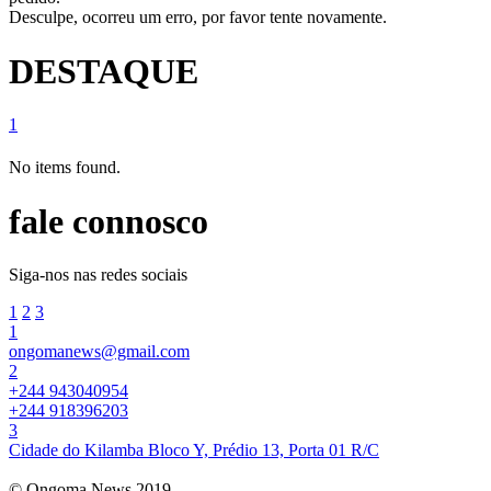
Desculpe, ocorreu um erro, por favor tente novamente.
DESTAQUE
1
No items found.
fale connosco
Siga-nos nas redes sociais
1
2
3
1
ongomanews@gmail.com
2
+244 943040954
+244 918396203
3
Cidade do Kilamba Bloco Y, Prédio 13, Porta 01 R/C
© Ongoma News 2019.