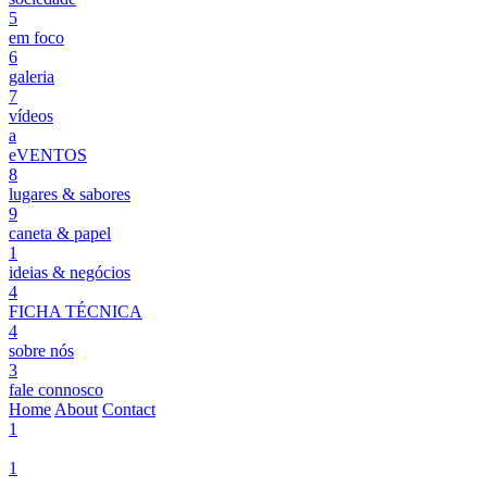
5
em foco
6
galeria
7
vídeos
a
eVENTOS
8
lugares & sabores
9
caneta & papel
1
ideias & negócios
4
FICHA TÉCNICA
4
sobre nós
3
fale connosco
Home
About
Contact
1
1