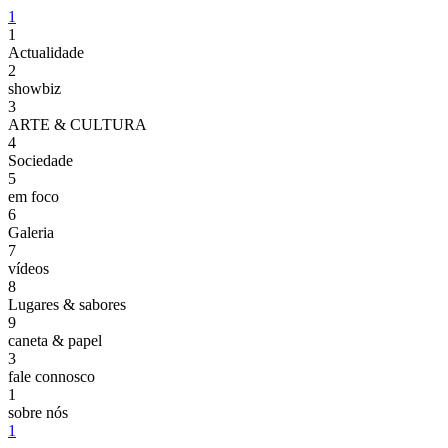
1
1
Actualidade
2
showbiz
3
ARTE & CULTURA
4
Sociedade
5
em foco
6
Galeria
7
vídeos
8
Lugares & sabores
9
caneta & papel
3
fale connosco
1
sobre nós
1