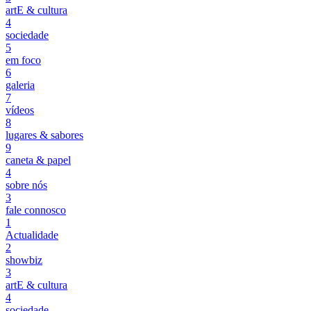
artE & cultura
4
sociedade
5
em foco
6
galeria
7
vídeos
8
lugares & sabores
9
caneta & papel
4
sobre nós
3
fale connosco
1
Actualidade
2
showbiz
3
artE & cultura
4
sociedade