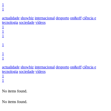
1
1
actualidade
showbiz
internacional
desporto
on&off
ciência e
tecnologia
sociedade
vídeos
1
1
1
1
1
1
actualidade
showbiz
internacional
desporto
on&off
ciência e
tecnologia
sociedade
vídeos
1
1
No items found.
No items found.