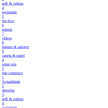
artE & cultura
4
sociedade
5
em foco
6
galeria
7
vídeos
8
lugares & sabores
9
caneta & papel
4
sobre nós
3
fale connosco
1
Actualidade
2
showbiz
3
artE & cultura
4
sociedade