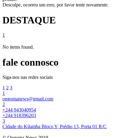
Desculpe, ocorreu um erro, por favor tente novamente.
DESTAQUE
1
No items found.
fale connosco
Siga-nos nas redes sociais
1
2
3
1
ongomanews@gmail.com
2
+244 943040954
+244 918396203
3
Cidade do Kilamba Bloco Y, Prédio 13, Porta 01 R/C
© Ongoma News 2019.