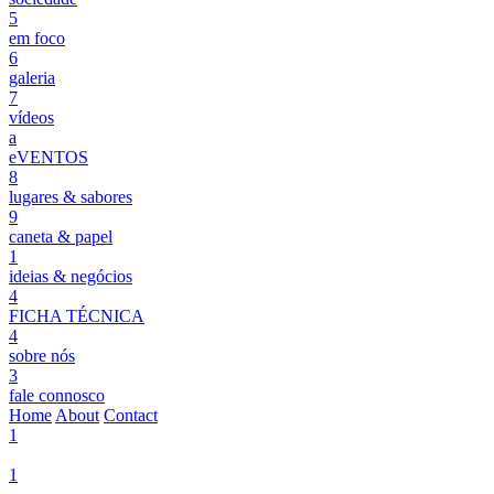
5
em foco
6
galeria
7
vídeos
a
eVENTOS
8
lugares & sabores
9
caneta & papel
1
ideias & negócios
4
FICHA TÉCNICA
4
sobre nós
3
fale connosco
Home
About
Contact
1
1