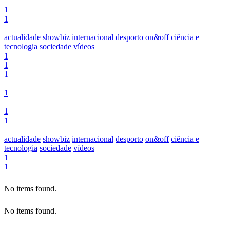
1
1
actualidade
showbiz
internacional
desporto
on&off
ciência e
tecnologia
sociedade
vídeos
1
1
1
1
1
1
actualidade
showbiz
internacional
desporto
on&off
ciência e
tecnologia
sociedade
vídeos
1
1
No items found.
No items found.