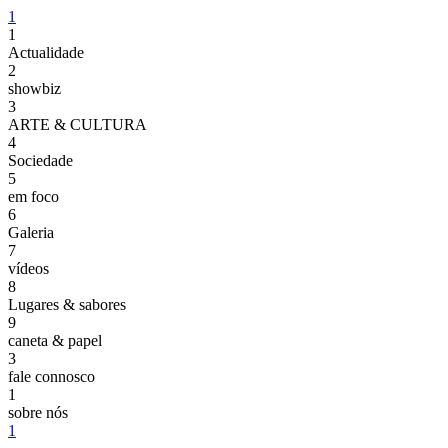
1
1
Actualidade
2
showbiz
3
ARTE & CULTURA
4
Sociedade
5
em foco
6
Galeria
7
vídeos
8
Lugares & sabores
9
caneta & papel
3
fale connosco
1
sobre nós
1