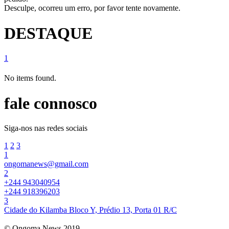
Desculpe, ocorreu um erro, por favor tente novamente.
DESTAQUE
1
No items found.
fale connosco
Siga-nos nas redes sociais
1
2
3
1
ongomanews@gmail.com
2
+244 943040954
+244 918396203
3
Cidade do Kilamba Bloco Y, Prédio 13, Porta 01 R/C
© Ongoma News 2019.