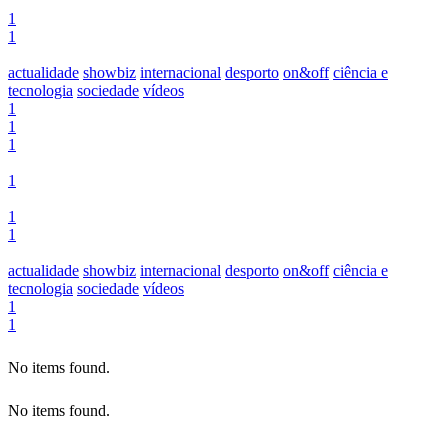
1
1
actualidade
showbiz
internacional
desporto
on&off
ciência e
tecnologia
sociedade
vídeos
1
1
1
1
1
1
actualidade
showbiz
internacional
desporto
on&off
ciência e
tecnologia
sociedade
vídeos
1
1
No items found.
No items found.