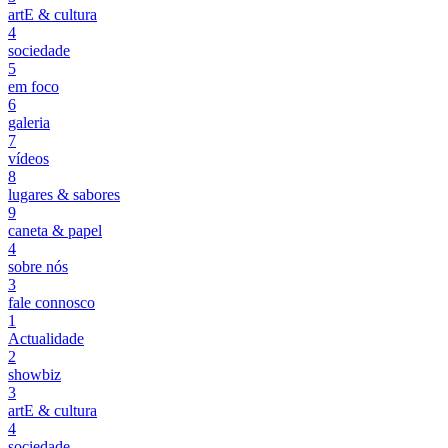
artE & cultura
4
sociedade
5
em foco
6
galeria
7
vídeos
8
lugares & sabores
9
caneta & papel
4
sobre nós
3
fale connosco
1
Actualidade
2
showbiz
3
artE & cultura
4
sociedade