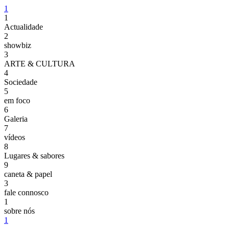
1
1
Actualidade
2
showbiz
3
ARTE & CULTURA
4
Sociedade
5
em foco
6
Galeria
7
vídeos
8
Lugares & sabores
9
caneta & papel
3
fale connosco
1
sobre nós
1