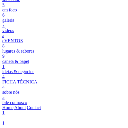
5
em foco
6
galeria
7
vídeos
a
eVENTOS
8
lugares & sabores
9
caneta & papel
1
ideias & negócios
4
FICHA TÉCNICA
4
sobre nós
3
fale connosco
Home
About
Contact
1
1