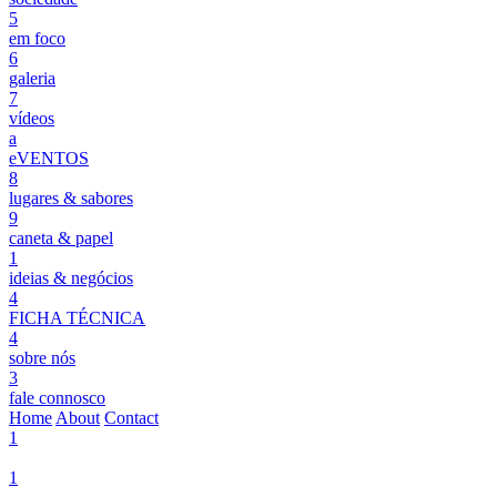
5
em foco
6
galeria
7
vídeos
a
eVENTOS
8
lugares & sabores
9
caneta & papel
1
ideias & negócios
4
FICHA TÉCNICA
4
sobre nós
3
fale connosco
Home
About
Contact
1
1