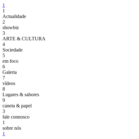
1
1
Actualidade
2
showbiz
3
ARTE & CULTURA
4
Sociedade
5
em foco
6
Galeria
7
vídeos
8
Lugares & sabores
9
caneta & papel
3
fale connosco
1
sobre nós
1