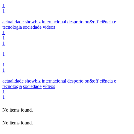
1
1
actualidade
showbiz
internacional
desporto
on&off
ciência e
tecnologia
sociedade
vídeos
1
1
1
1
1
1
actualidade
showbiz
internacional
desporto
on&off
ciência e
tecnologia
sociedade
vídeos
1
1
No items found.
No items found.