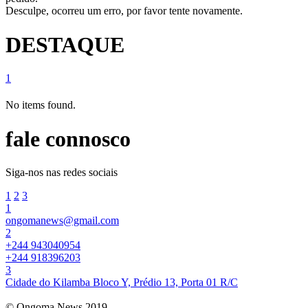
Desculpe, ocorreu um erro, por favor tente novamente.
DESTAQUE
1
No items found.
fale connosco
Siga-nos nas redes sociais
1
2
3
1
ongomanews@gmail.com
2
+244 943040954
+244 918396203
3
Cidade do Kilamba Bloco Y, Prédio 13, Porta 01 R/C
© Ongoma News 2019.