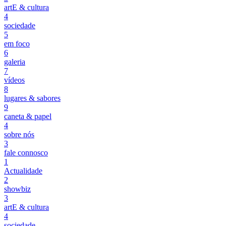
artE & cultura
4
sociedade
5
em foco
6
galeria
7
vídeos
8
lugares & sabores
9
caneta & papel
4
sobre nós
3
fale connosco
1
Actualidade
2
showbiz
3
artE & cultura
4
sociedade