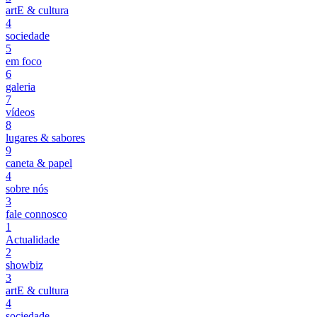
artE & cultura
4
sociedade
5
em foco
6
galeria
7
vídeos
8
lugares & sabores
9
caneta & papel
4
sobre nós
3
fale connosco
1
Actualidade
2
showbiz
3
artE & cultura
4
sociedade