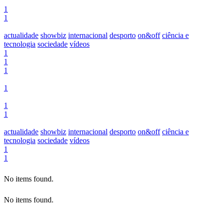
1
1
actualidade
showbiz
internacional
desporto
on&off
ciência e
tecnologia
sociedade
vídeos
1
1
1
1
1
1
actualidade
showbiz
internacional
desporto
on&off
ciência e
tecnologia
sociedade
vídeos
1
1
No items found.
No items found.