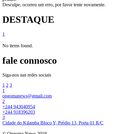
Desculpe, ocorreu um erro, por favor tente novamente.
DESTAQUE
1
No items found.
fale connosco
Siga-nos nas redes sociais
1
2
3
1
ongomanews@gmail.com
2
+244 943040954
+244 918396203
3
Cidade do Kilamba Bloco Y, Prédio 13, Porta 01 R/C
© Ongoma News 2019.