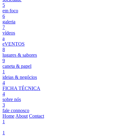
5
em foco
6
galeria
7
vídeos
a
eVENTOS
8
lugares & sabores
9
caneta & papel
1
ideias & negócios
4
FICHA TÉCNICA
4
sobre nós
3
fale connosco
Home
About
Contact
1
1