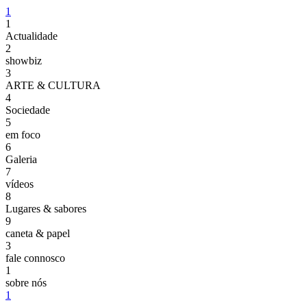
1
1
Actualidade
2
showbiz
3
ARTE & CULTURA
4
Sociedade
5
em foco
6
Galeria
7
vídeos
8
Lugares & sabores
9
caneta & papel
3
fale connosco
1
sobre nós
1