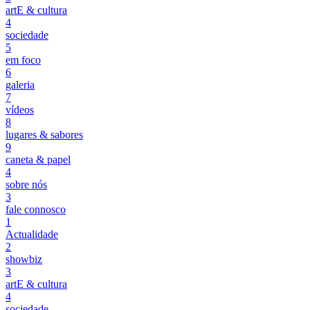
artE & cultura
4
sociedade
5
em foco
6
galeria
7
vídeos
8
lugares & sabores
9
caneta & papel
4
sobre nós
3
fale connosco
1
Actualidade
2
showbiz
3
artE & cultura
4
sociedade