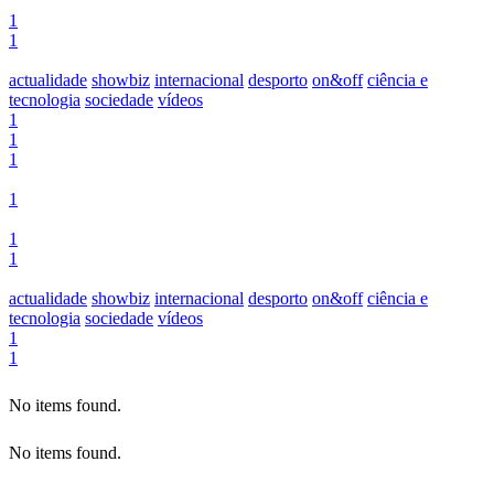
1
1
actualidade
showbiz
internacional
desporto
on&off
ciência e
tecnologia
sociedade
vídeos
1
1
1
1
1
1
actualidade
showbiz
internacional
desporto
on&off
ciência e
tecnologia
sociedade
vídeos
1
1
No items found.
No items found.