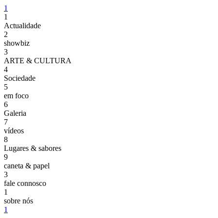
1
1
Actualidade
2
showbiz
3
ARTE & CULTURA
4
Sociedade
5
em foco
6
Galeria
7
vídeos
8
Lugares & sabores
9
caneta & papel
3
fale connosco
1
sobre nós
1