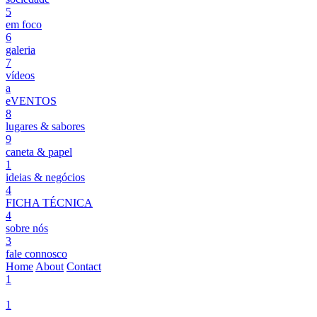
5
em foco
6
galeria
7
vídeos
a
eVENTOS
8
lugares & sabores
9
caneta & papel
1
ideias & negócios
4
FICHA TÉCNICA
4
sobre nós
3
fale connosco
Home
About
Contact
1
1