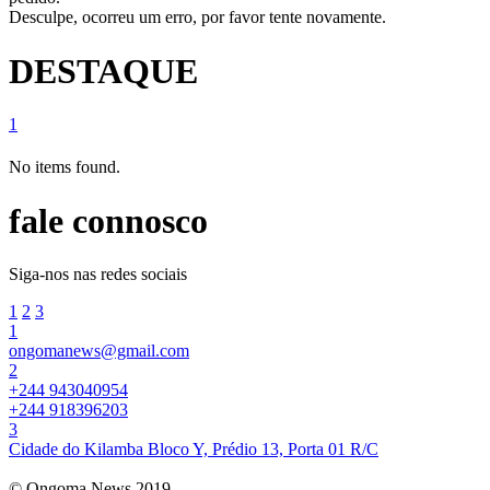
Desculpe, ocorreu um erro, por favor tente novamente.
DESTAQUE
1
No items found.
fale connosco
Siga-nos nas redes sociais
1
2
3
1
ongomanews@gmail.com
2
+244 943040954
+244 918396203
3
Cidade do Kilamba Bloco Y, Prédio 13, Porta 01 R/C
© Ongoma News 2019.