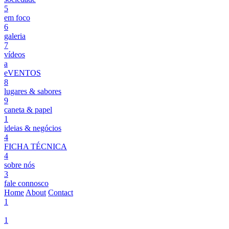
5
em foco
6
galeria
7
vídeos
a
eVENTOS
8
lugares & sabores
9
caneta & papel
1
ideias & negócios
4
FICHA TÉCNICA
4
sobre nós
3
fale connosco
Home
About
Contact
1
1