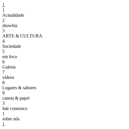
1
1
Actualidade
2
showbiz
3
ARTE & CULTURA
4
Sociedade
5
em foco
6
Galeria
7
vídeos
8
Lugares & sabores
9
caneta & papel
3
fale connosco
1
sobre nós
1