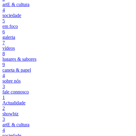
artE & cultura
4
sociedade
5
em foco
6
galeria
7
vídeos
8
lugares & sabores
9
caneta & papel
4
sobre nós
3
fale connosco
1
Actualidade
2
showbiz
3
artE & cultura
4
sociedade