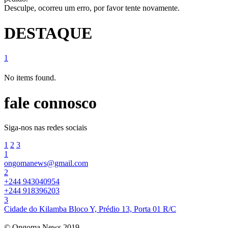
Desculpe, ocorreu um erro, por favor tente novamente.
DESTAQUE
1
No items found.
fale connosco
Siga-nos nas redes sociais
1
2
3
1
ongomanews@gmail.com
2
+244 943040954
+244 918396203
3
Cidade do Kilamba Bloco Y, Prédio 13, Porta 01 R/C
© Ongoma News 2019.