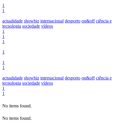
1
1
actualidade
showbiz
internacional
desporto
on&off
ciência e
tecnologia
sociedade
vídeos
1
1
1
1
1
1
actualidade
showbiz
internacional
desporto
on&off
ciência e
tecnologia
sociedade
vídeos
1
1
No items found.
No items found.