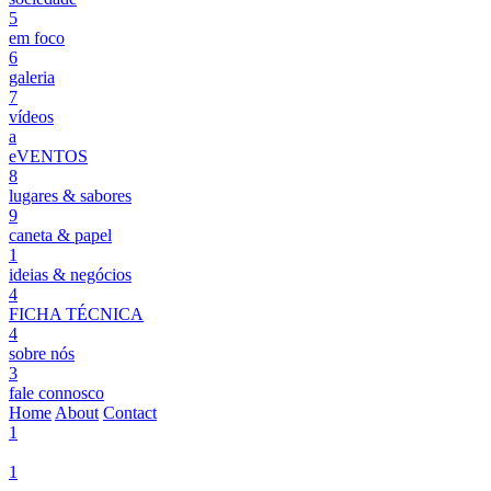
5
em foco
6
galeria
7
vídeos
a
eVENTOS
8
lugares & sabores
9
caneta & papel
1
ideias & negócios
4
FICHA TÉCNICA
4
sobre nós
3
fale connosco
Home
About
Contact
1
1