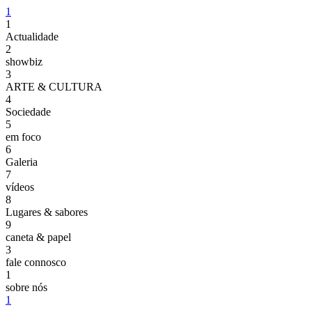
1
1
Actualidade
2
showbiz
3
ARTE & CULTURA
4
Sociedade
5
em foco
6
Galeria
7
vídeos
8
Lugares & sabores
9
caneta & papel
3
fale connosco
1
sobre nós
1