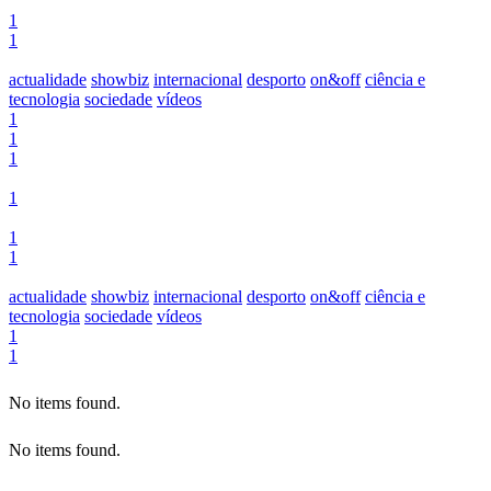
1
1
actualidade
showbiz
internacional
desporto
on&off
ciência e
tecnologia
sociedade
vídeos
1
1
1
1
1
1
actualidade
showbiz
internacional
desporto
on&off
ciência e
tecnologia
sociedade
vídeos
1
1
No items found.
No items found.