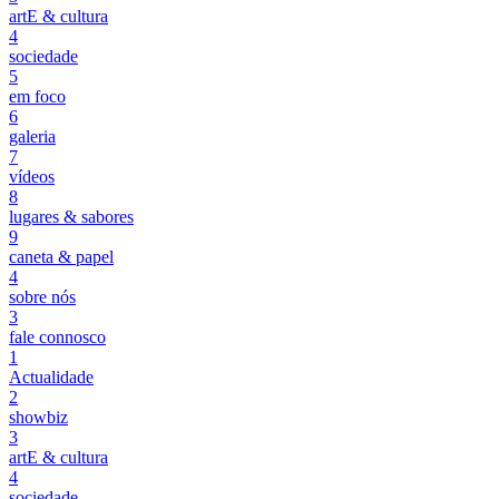
artE & cultura
4
sociedade
5
em foco
6
galeria
7
vídeos
8
lugares & sabores
9
caneta & papel
4
sobre nós
3
fale connosco
1
Actualidade
2
showbiz
3
artE & cultura
4
sociedade