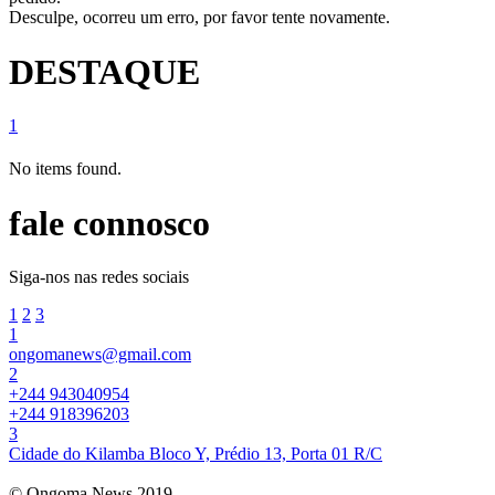
Desculpe, ocorreu um erro, por favor tente novamente.
DESTAQUE
1
No items found.
fale connosco
Siga-nos nas redes sociais
1
2
3
1
ongomanews@gmail.com
2
+244 943040954
+244 918396203
3
Cidade do Kilamba Bloco Y, Prédio 13, Porta 01 R/C
© Ongoma News 2019.