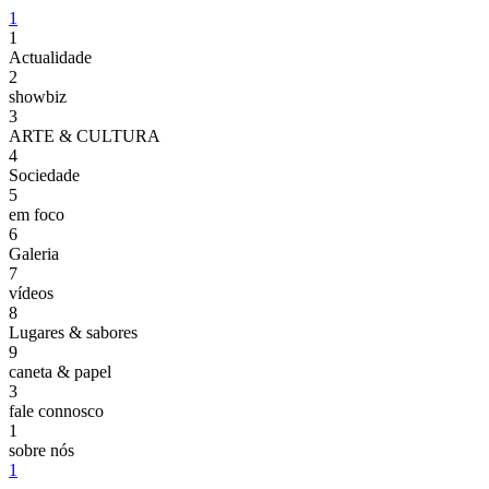
1
1
Actualidade
2
showbiz
3
ARTE & CULTURA
4
Sociedade
5
em foco
6
Galeria
7
vídeos
8
Lugares & sabores
9
caneta & papel
3
fale connosco
1
sobre nós
1