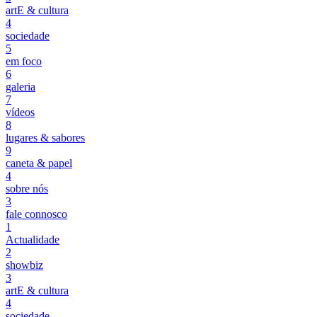
artE & cultura
4
sociedade
5
em foco
6
galeria
7
vídeos
8
lugares & sabores
9
caneta & papel
4
sobre nós
3
fale connosco
1
Actualidade
2
showbiz
3
artE & cultura
4
sociedade