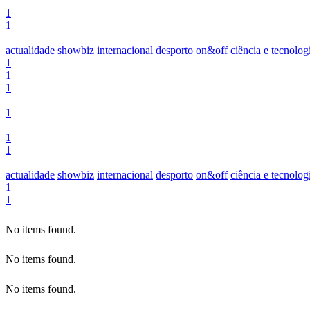
1
1
actualidade
showbiz
internacional
desporto
on&off
ciência e tecnolog
1
1
1
1
1
1
actualidade
showbiz
internacional
desporto
on&off
ciência e tecnolog
1
1
No items found.
No items found.
No items found.