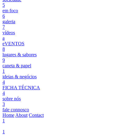
5
em foco
6
galeria
7
vídeos
a
eVENTOS
8
lugares & sabores
9
caneta & papel
1
ideias & negócios
4
FICHA TÉCNICA
4
sobre nós
3
fale connosco
Home
About
Contact
1
1