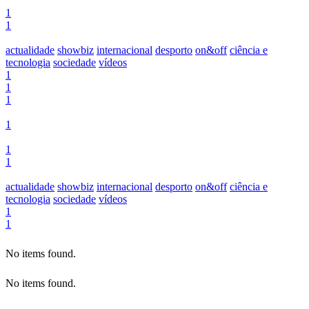
1
1
actualidade
showbiz
internacional
desporto
on&off
ciência e
tecnologia
sociedade
vídeos
1
1
1
1
1
1
actualidade
showbiz
internacional
desporto
on&off
ciência e
tecnologia
sociedade
vídeos
1
1
No items found.
No items found.