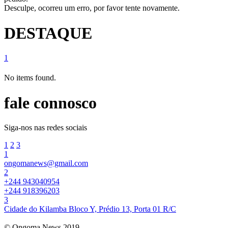
Desculpe, ocorreu um erro, por favor tente novamente.
DESTAQUE
1
No items found.
fale connosco
Siga-nos nas redes sociais
1
2
3
1
ongomanews@gmail.com
2
+244 943040954
+244 918396203
3
Cidade do Kilamba Bloco Y, Prédio 13, Porta 01 R/C
© Ongoma News 2019.