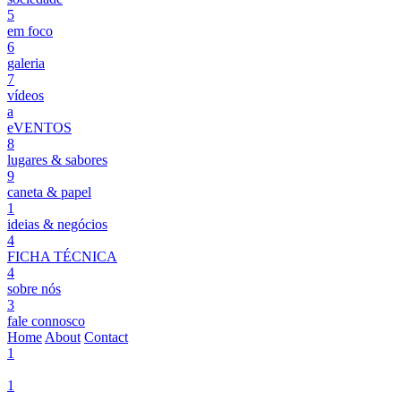
5
em foco
6
galeria
7
vídeos
a
eVENTOS
8
lugares & sabores
9
caneta & papel
1
ideias & negócios
4
FICHA TÉCNICA
4
sobre nós
3
fale connosco
Home
About
Contact
1
1