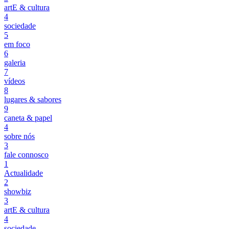
artE & cultura
4
sociedade
5
em foco
6
galeria
7
vídeos
8
lugares & sabores
9
caneta & papel
4
sobre nós
3
fale connosco
1
Actualidade
2
showbiz
3
artE & cultura
4
sociedade