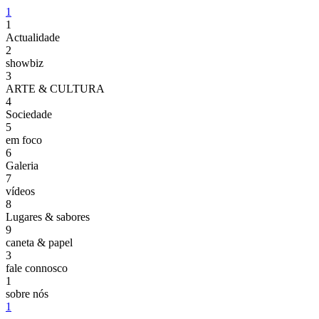
1
1
Actualidade
2
showbiz
3
ARTE & CULTURA
4
Sociedade
5
em foco
6
Galeria
7
vídeos
8
Lugares & sabores
9
caneta & papel
3
fale connosco
1
sobre nós
1